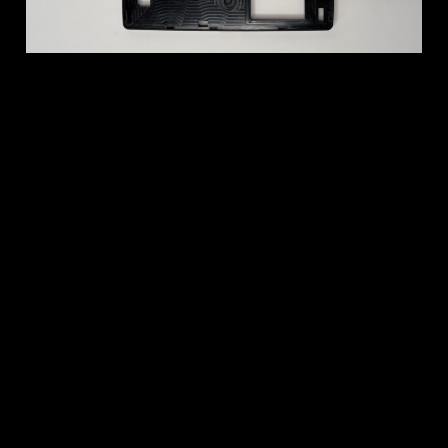
ZI de L’Oceane,
27 rue de Bennefray,
49140 Rives du Loir en
Anjou