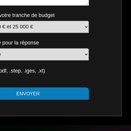
votre tranche de budget
é pour la réponse
f, .step, .iges, .xt)